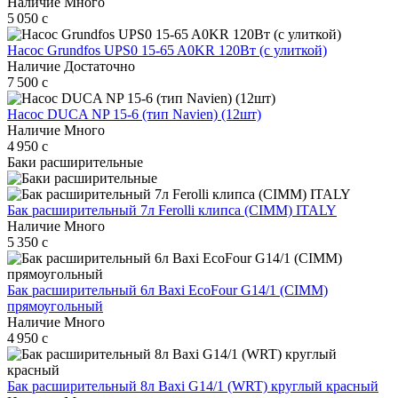
Наличие
Много
5 050
c
Насос Grundfos UPS0 15-65 A0KR 120Вт (с улиткой)
Наличие
Достаточно
7 500
c
Насос DUCA NP 15-6 (тип Navien) (12шт)
Наличие
Много
4 950
c
Баки расширительные
Бак расширительный 7л Ferolli клипса (CIMM) ITALY
Наличие
Много
5 350
c
Бак расширительный 6л Baxi EcoFour G14/1 (CIMM)
прямоугольный
Наличие
Много
4 950
c
Бак расширительный 8л Baxi G14/1 (WRT) круглый красный