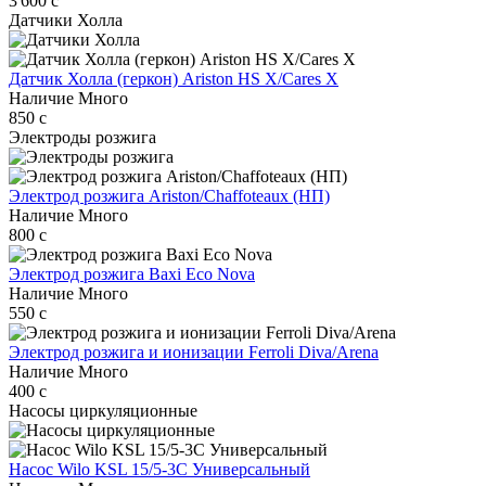
3 600
c
Датчики Холла
Датчик Холла (геркон) Ariston HS X/Cares X
Наличие
Много
850
c
Электроды розжига
Электрод розжига Ariston/Chaffoteaux (НП)
Наличие
Много
800
c
Электрод розжига Baxi Eco Nova
Наличие
Много
550
c
Электрод розжига и ионизации Ferroli Diva/Arena
Наличие
Много
400
c
Насосы циркуляционные
Насос Wilo KSL 15/5-3C Универсальный