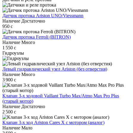
Датчик протока Ariston UNO/Viessmann
Наличие
Достаточно
950
c
Датчик протока Ferroli (BITRON)
Наличие
Много
1 550
c
Гидроузлы
Левый гидравлический узел Ariston (без отверстия)
Наличие
Много
3 900
c
Клапан 3-х ходовой Vaillant Turbo Max/Atmo Max Pro Plus
(старый мотор)
Наличие
Достаточно
2 500
c
Клапан 3-х ход Ariston Cares X с мотором (аналог)
Наличие
Мало