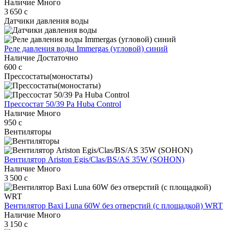
Наличие
Много
3 650
c
Датчики давления воды
Реле давления воды Immergas (угловой) синий
Наличие
Достаточно
600
c
Прессостаты(моностаты)
Прессостат 50/39 Pa Huba Control
Наличие
Много
950
c
Вентиляторы
Вентилятор Ariston Egis/Clas/BS/AS 35W (SOHON)
Наличие
Много
3 500
c
Вентилятор Baxi Luna 60W без отверстий (с площадкой) WRT
Наличие
Много
3 150
c