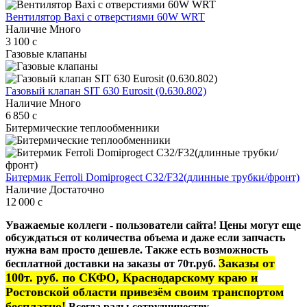
Вентилятор Baxi с отверстиями 60W WRT
Наличие
Много
3 100
c
Газовые клапаны
Газовый клапан SIT 630 Eurosit (0.630.802)
Наличие
Много
6 850
c
Битермические теплообменники
Битермик Ferroli Domiprogect C32/F32(длинные трубки/фронт)
Наличие
Достаточно
12 000
c
Уважаемые коллеги - пользователи сайта! Цены могут еще
обсуждаться от количества объема и даже если запчасть
нужна вам просто дешевле. Также есть возможность
Заказы от
бесплатной доставки на заказы от 70т.руб.
100т. руб. по СКФО, Краснодарскому краю и
Ростовской области привезём своим транспортом
бесплатно!
Всегда рады сотрудничеству.